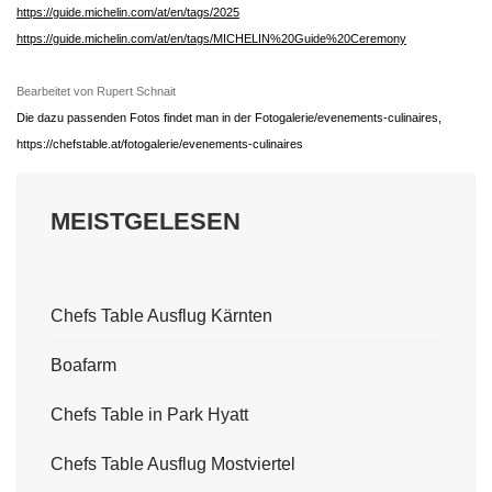
https://guide.michelin.com/at/en/tags/2025
https://guide.michelin.com/at/en/tags/MICHELIN%20Guide%20Ceremony
Bearbeitet von Rupert Schnait
Die dazu passenden Fotos findet man in der Fotogalerie/evenements-culinaires,
https://chefstable.at/fotogalerie/evenements-culinaires
MEISTGELESEN
Chefs Table Ausflug Kärnten
Boafarm
Chefs Table in Park Hyatt
Chefs Table Ausflug Mostviertel