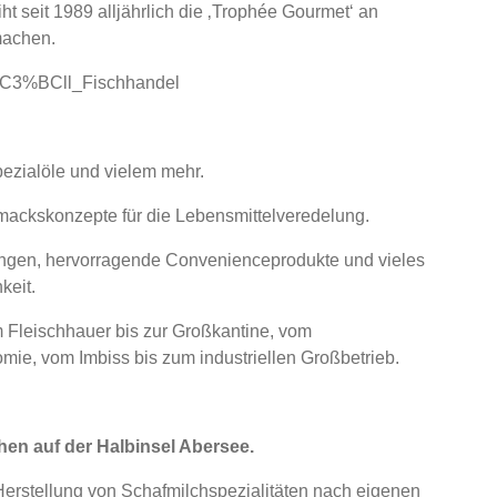
ht seit 1989 alljährlich die ‚Trophée Gourmet‘ an
machen.
r%C3%BCll_Fischhandel
ezialöle und vielem mehr.
mackskonzepte für die Lebensmittelveredelung.
ngen, hervorragende Convenienceprodukte und vieles
keit.
Fleischhauer bis zur Großkantine, vom
ie, vom Imbiss bis zum industriellen Großbetrieb.
chen auf der Halbinsel Abersee.
 Herstellung von Schafmilchspezialitäten nach eigenen