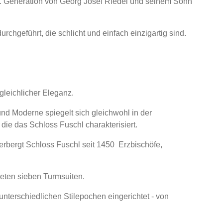
1. Generation von Georg Josef Riedel und seinem Sohn
hgeführt, die schlicht und einfach einzigartig sind.
leichlicher Eleganz.
nd Moderne spiegelt sich gleichwohl in der
die das Schloss Fuschl charakterisiert.
erbergt Schloss Fuschl seit 1450 Erzbischöfe,
ieten sieben Turmsuiten.
nterschiedlichen Stilepochen eingerichtet - von