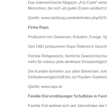
Das österreichische Magazin „A la Carte“ verlei
Menschen, die sich um gutes Essen verdient 
Quelle: www.salzburg.com/wiki/index.php/G
Firma Raps
Produzent von Gewürzen, Kräutern, Essige, Sp
Seit 1982 produzieren Raps Österreich Gesch
Feinste Rohgewürze, herrliche Gewürzmischu
mehr für nahezu jede denkbare Einsatzmöglich
Die Kunden kommen aus allen Bereichen, vom 
Delikatessengeschäft bis zur Hauben Gastronom
Quelle: www.raps.at
Familie Eisl erstklassiger Schafkäse in Far
Familie Eisl widmet sich seit Jahrzehnten der