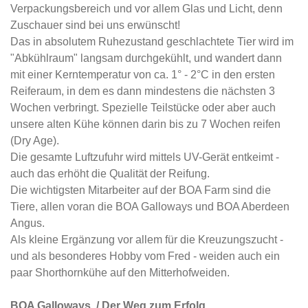
Verpackungsbereich und vor allem Glas und Licht, denn
Zuschauer sind bei uns erwünscht!
Das in absolutem Ruhezustand geschlachtete Tier wird im
"Abkühlraum" langsam durchgekühlt, und wandert dann
mit einer Kerntemperatur von ca. 1° - 2°C in den ersten
Reiferaum, in dem es dann mindestens die nächsten 3
Wochen verbringt. Spezielle Teilstücke oder aber auch
unsere alten Kühe können darin bis zu 7 Wochen reifen
(Dry Age).
Die gesamte Luftzufuhr wird mittels UV-Gerät entkeimt -
auch das erhöht die Qualität der Reifung.
Die wichtigsten Mitarbeiter auf der BOA Farm sind die
Tiere, allen voran die BOA Galloways und BOA Aberdeen
Angus.
Als kleine Ergänzung vor allem für die Kreuzungszucht -
und als besonderes Hobby vom Fred - weiden auch ein
paar Shorthornkühe auf den Mitterhofweiden.
BOA Galloways / Der Weg zum Erfolg