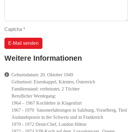
Captcha
*
E-Mail senden
Weitere Informationen
Weitere Informationen
Geburtsdatum: 20. Oktober 1949
Geburtsort: Eisenkappel, Kärnten, Österreich
Familienstand: verheiratet, 2 Töchter
Beruflicher Werdegang:
1964 – 1967 Kochlehre in Klagenfurt
1967 - 1970 Saisonerfahrungen in Salzburg, Vorarlberg, Tirol
Auslandspraxis in der Schweiz und in Frankreich
1970 - 1972 Demi-Chef, London Hilton
1972 - 1974 VIP-Koch auf dem Luxuskreuzer „Queen