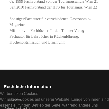
09/ 1999 Fachvorstand von der Tourismusschule Wien 21
Seit 2010 Fachvorstand der HFS für Tourismus, Wien 22
Sonstiges:Fachautor für verschiedenen Gastronomie-
Magazine
Mitautor von Fachbücher für den Trauner Verlag
Fachautor für Lehrbücher in Küchenführung,
Küchenorganisation und Ernährung
Rechtliche Information
Wir benutzen Cookies
Wir nutzen Cookies auf unserer Website. Einige von ihnen sind
Impressum
essenziell für den Betrieb der Seite, während andere uns
Datenschutzerklärung