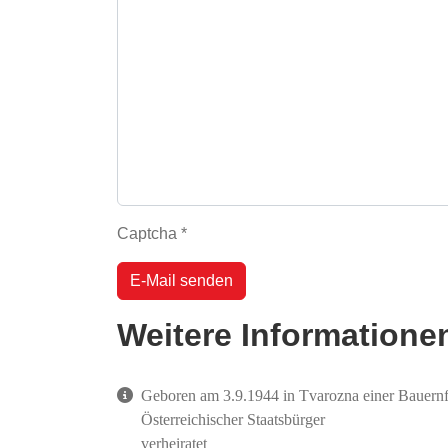
Captcha
*
E-Mail senden
Weitere Informatione
Weitere Informationen
Geboren am 3.9.1944 in Tvarozna einer Bauernf
Österreichischer Staatsbürger
verheiratet