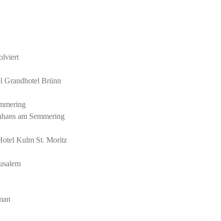
lviert
el Grandhotel Brünn
emmering
Panhans am Semmering
Hotel Kulm St. Moritz
rusalem
mman