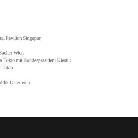
al Pavilion Singapur
 Sacher Wien
n Tokio mit Bundespräsident Klestil:
ra Tokio
blik Österreich